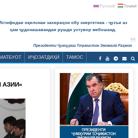
Русский
Тоҷикӣ
Истифодаи оқилонаи захираҳои обу энергетика - ҷузъи аз
ҳам ҷудонашавандаи рушди устувор мебошанд.
Президенти Ҷумҳурии Тоҷикистон Эмомалӣ Раҳмон
МАТБУОТ
ИҶОЗАТДИҲӢ
ТАМОС
Й АЗИИ»