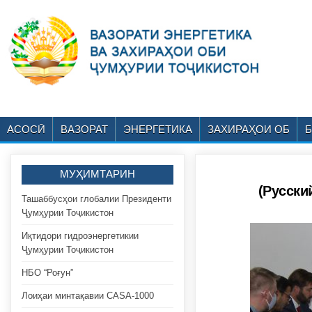
АСОСӢ
ВАЗОРАТ
ЭНЕРГЕТИКА
ЗАХИРАҲОИ ОБ
МУҲИМТАРИН
(Русск
Ташаббусҳои глобалии Президенти
Ҷумҳурии Тоҷикистон
Иқтидори гидроэнергетикии
Ҷумҳурии Тоҷикистон
НБО “Роғун”
Лоиҳаи минтақавии CASA-1000