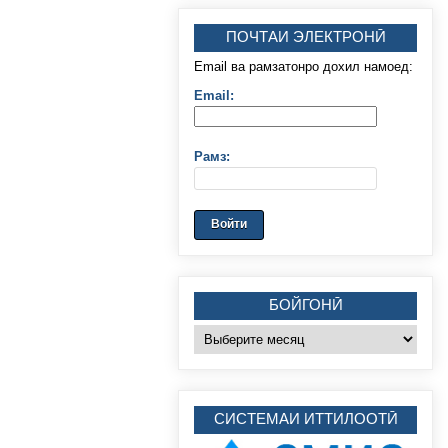
ПОЧТАИ ЭЛЕКТРОНӢ
Email ва рамзатонро дохил намоед:
Email:
Рамз:
БОЙГОНӢ
Бойгонӣ
CИСТЕМАИ ИТТИЛООТӢ