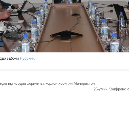
дар забони
Русский
.
ҳои иқтисодии хориҷӣ ва корҳои хориҷии Маҷористон
26-умин Конфронс о