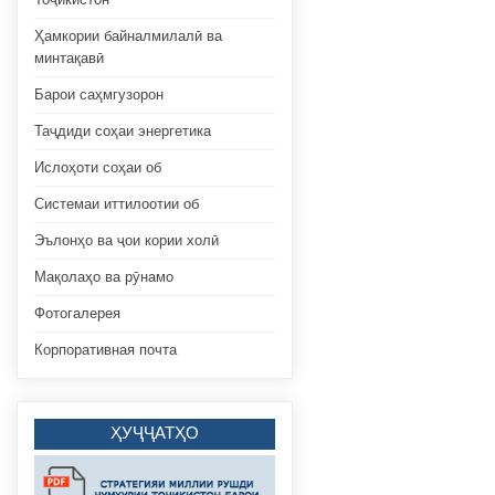
Ҳамкории байналмилалӣ ва
минтақавӣ
Барои саҳмгузорон
Таҷдиди соҳаи энергетика
Ислоҳоти соҳаи об
Системаи иттилоотии об
Эълонҳо ва ҷои кории холӣ
Мақолаҳо ва рӯнамо
Фотогалерея
Корпоративная почта
ҲУҶҶАТҲО