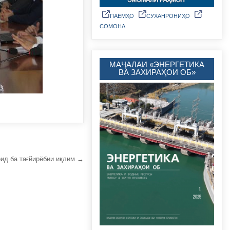
ПАЁМҲО
CУХАНРОНИҲО
СОМОНА
МАҶАЛАИ «ЭНЕРГЕТИКА
ВА ЗАХИРАҲОИ ОБ»
ид ба тағйирёбии иқлим →