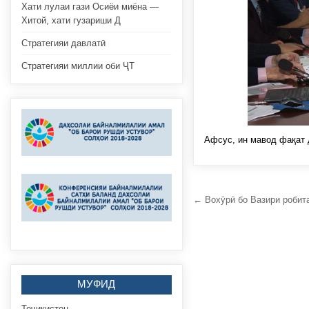
Хати лулаи гази Осиёи миёна —
Хитой, хати гузариши Д
Стратегияи давлатӣ
Стратегияи миллии оби ҶТ
Афсус, ин мавод фақат 
Навигация
← Вохӯрӣ бо Вазири робита
по
записям
МУФИД
Тоҷикистон