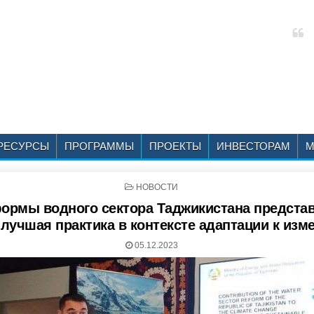
РЕСУРСЫ
ПРОГРАММЫ
ПРОЕКТЫ
ИНВЕСТОРАМ
М
P
НОВОСТИ
O
ормы водного сектора Таджикистана предста
S
T
аилучшая практика в контексте адаптации к из
E
D
05.12.2023
I
N