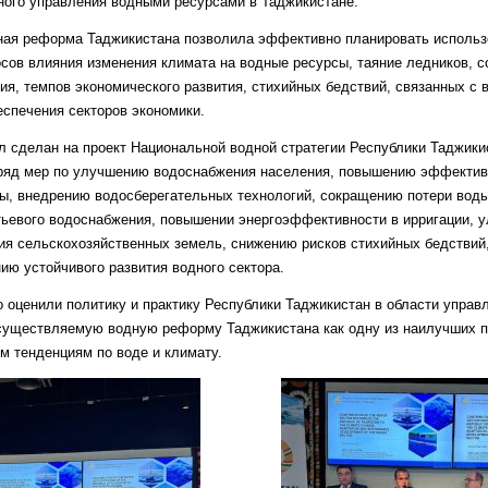
ного управления водными ресурсами в Таджикистане.
ная реформа Таджикистана позволила эффективно планировать использ
осов влияния изменения климата на водные ресурсы, таяние ледников, 
ия, темпов экономического развития, стихийных бедствий, связанных с в
еспечения секторов экономики.
л сделан на проект Национальной водной стратегии Республики Таджики
 ряд мер по улучшению водоснабжения населения, повышению эффектив
ы, внедрению водосберегательных технологий, сокращению потери воды
тьевого водоснабжения, повышении энергоэффективности в ирригации, 
ия сельскохозяйственных земель, снижению рисков стихийных бедствий,
ию устойчивого развития водного сектора.
о оценили политику и практику Республики Таджикистан в области упра
существляемую водную реформу Таджикистана как одну из наилучших п
 тенденциям по воде и климату.