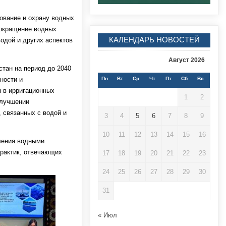
ование и охрану водных
сокращение водных
КАЛЕНДАРЬ НОВОСТЕЙ
одой и других аспектов
Август 2026
стан на период до 2040
ности и
Пн
Вт
Ср
Чт
Пт
Сб
Вс
 в ирригационных
1
2
улучшении
 связанных с водой и
3
4
5
6
7
8
9
10
11
12
13
14
15
16
вления водными
рактик, отвечающих
17
18
19
20
21
22
23
24
25
26
27
28
29
30
31
« Июл