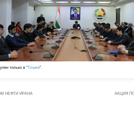
упен только в “
Тоҷикӣ
”.
М НЕФТИ ИРАНА
АКЦИЯ П