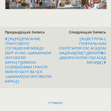
Предыдущая Запись
Следующая Запись
[:ru]ПОДПИСАНИЕ
[:ru]ВСТРЕЧА С
ГРАНТОВОГО
ГЕНЕРАЛЬНЫМ
СОГЛАШЕНИЯ МЕЖДУ
СЕКРЕТАРЕМ ОЭС АСАДОМ
ЕБРР И ОАО «ШАБАКАХОИ
МАДЖИДОМ[:tj]ВОХӮРӢ БО
ИНТИКОЛИ
ДАБИРИ КУЛЛИ СҲИ АСАД
БАРК»[:tj]ИМЗОИ
МАҶИД[:]
СОЗИШНОМАИ ГРАНТӢ
МИЁНИ БАТР ВА ҶСК
«ШАБАКАҲОИ ИНТИҚОЛИ
БАРҚ»[:]
Наверх