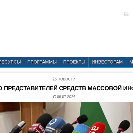
РЕСУРСЫ
ПРОГРАММЫ
ПРОЕКТЫ
ИНВЕСТОРАМ
М
P
НОВОСТИ
O
Ю ПРЕДСТАВИТЕЛЕЙ СРЕДСТВ МАССОВОЙ И
S
T
E
09.07.2026
D
I
N