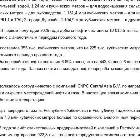
питьевой водой, 1,24 млн кубических метров – для водоснабжения сель
еских метров – для рыбоводства, 1 131,4 млн кубических метров – для и
ЭЦ-1 и ТЭЦ-2 города Душанбе; 1 104,9 млн кубических метров – в други
В первом полугодии 2026 года добыча нефти составила 10 013,5 тонны, ч
ению с аналогичным периодом прошлого года.
составила 355 тыс. кубических метров, что на 225 тыс. кубических метров
огичного периода прошлого года.
м переработки нефти составил 6 894 тонны, что на 443,3 тонны больше 
рошлого года. Запасы нефти на складах нефтеперерабатывающих пред
должалось сотрудничество с компанией CNPC Central Asia B.V. по напра
и и открытия месторождений нефти и газа. В настоящее время компания 
от и их интерпретацию.
рт природного газа из Республики Узбекистан в Республику Таджикистан
 на 7,3 млн кубических метров больше по сравнению с аналогичным пери
6 года за счёт отечественных предпринимателей и компаний в Республик
ло импортировано 922,8 тыс. тонн нефтепродуктов и сжиженного газа, чт