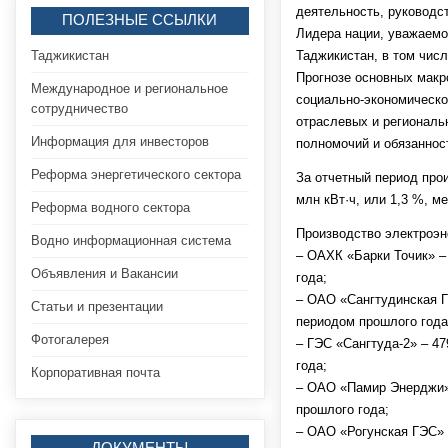
деятельность, руководс
ПОЛЕЗНЫЕ ССЫЛКИ
Лидера нации, уважаем
Таджикистан
Таджикистан, в том чис
Прогнозе основных макр
Международное и региональное
социально-экономическог
сотрудничество
отраслевых и региональ
Информация для инвесторов
полномочий и обязаннос
Реформа энергетического сектора
За отчетный период прои
млн кВт·ч, или 1,3 %, 
Реформа водного сектора
Производство электроэ
Водно информационная система
– ОАХК «Барки Точик» – 
Объявления и Вакансии
года;
– ОАО «Сангтудинская ГЭ
Статьи и презентации
периодом прошлого года
Фотогалерея
– ГЭС «Сангтуда-2» – 47
года;
Корпоративная почта
– ОАО «Памир Энерджи» 
прошлого года;
– ОАО «Рогунская ГЭС» 
ДОКУМЕНТЫ