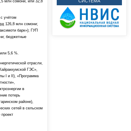
СИСТЕМА
,5 млн сомони, или 32,8
 с учётом
рд 126,8 млн сомони;
ксимоти барк»); ГУП
они; бюджетные
или 5,6 %.
нергетической отрасли,
 Кайраккумской ГЭС»,
 I и II), «Программа
тности»,
ктроэнергии в
ение потерь
гаринском районе),
еских сетей в сельском
 проект