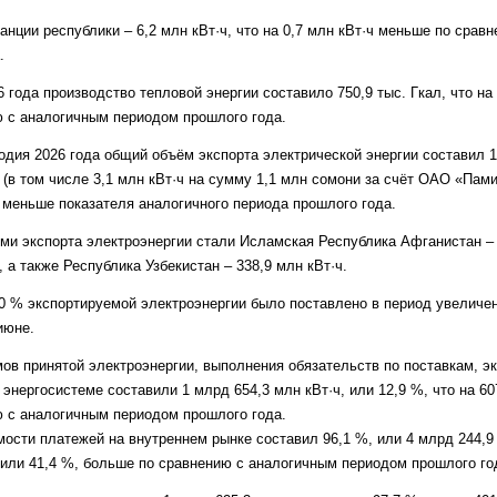
нции республики – 6,2 млн кВт·ч, что на 0,7 млн кВт·ч меньше по срав
.
 года производство тепловой энергии составило 750,9 тыс. Гкал, что на 6
 с аналогичным периодом прошлого года.
одия 2026 года общий объём экспорта электрической энергии составил 1
(в том числе 3,1 млн кВт·ч на сумму 1,1 млн сомони за счёт ОАО «Пами
, меньше показателя аналогичного периода прошлого года.
и экспорта электроэнергии стали Исламская Республика Афганистан – 7
 а также Республика Узбекистан – 338,9 млн кВт·ч.
90 % экспортируемой электроэнергии было поставлено в период увеличен
июне.
ов принятой электроэнергии, выполнения обязательств по поставкам, эк
 энергосистеме составили 1 млрд 654,3 млн кВт·ч, или 12,9 %, что на 607
 с аналогичным периодом прошлого года.
ости платежей на внутреннем рынке составил 96,1 %, или 4 млрд 244,9 
 или 41,4 %, больше по сравнению с аналогичным периодом прошлого го