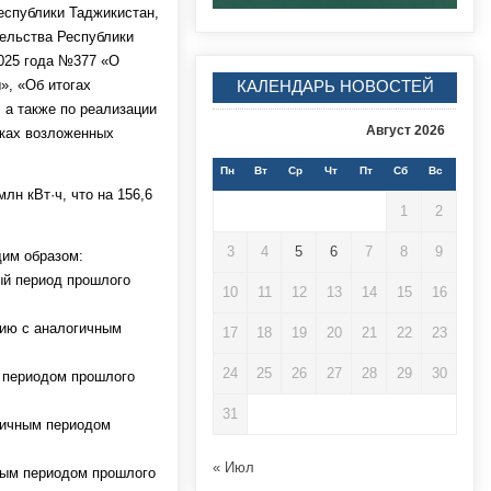
еспублики Таджикистан,
ельства Республики
2025 года №377 «О
», «Об итогах
КАЛЕНДАРЬ НОВОСТЕЙ
 а также по реализации
Август 2026
мках возложенных
Пн
Вт
Ср
Чт
Пт
Сб
Вс
лн кВт·ч, что на 156,6
1
2
3
4
5
6
7
8
9
им образом:
ный период прошлого
10
11
12
13
14
15
16
нию с аналогичным
17
18
19
20
21
22
23
24
25
26
27
28
29
30
м периодом прошлого
31
огичным периодом
« Июл
чным периодом прошлого