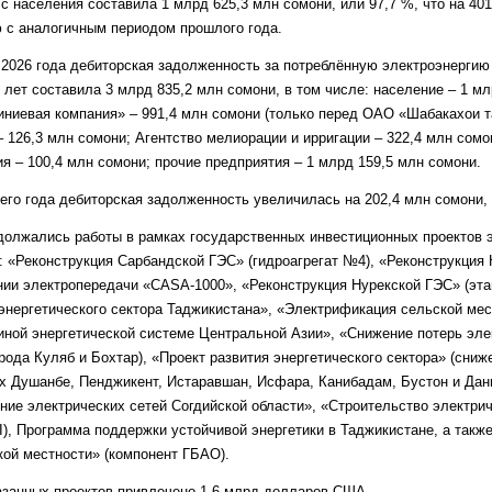
 населения составила 1 млрд 625,3 млн сомони, или 97,7 %, что на 401
 с аналогичным периодом прошлого года.
 2026 года дебиторская задолженность за потреблённую электроэнергию
лет составила 3 млрд 835,2 млн сомони, в том числе: население – 1 мл
иевая компания» – 991,4 млн сомони (только перед ОАО «Шабакахои та
– 126,3 млн сомони; Агентство мелиорации и ирригации – 322,4 млн сом
я – 100,4 млн сомони; прочие предприятия – 1 млрд 159,5 млн сомони.
его года дебиторская задолженность увеличилась на 202,4 млн сомони, 
должались работы в рамках государственных инвестиционных проектов э
: «Реконструкция Сарбандской ГЭС» (гидроагрегат №4), «Реконструкция
ии электропередачи «CASA-1000», «Реконструкция Нурекской ГЭС» (этапы
энергетического сектора Таджикистана», «Электрификация сельской мес
ной энергетической системе Центральной Азии», «Снижение потерь эле
рода Куляб и Бохтар), «Проект развития энергетического сектора» (сниж
ах Душанбе, Пенджикент, Истаравшан, Исфара, Канибадам, Бустон и Дан
ние электрических сетей Согдийской области», «Строительство электрич
I), Программа поддержки устойчивой энергетики в Таджикистане, а также
ой местности» (компонент ГБАО).
азанных проектов привлечено 1,6 млрд долларов США.