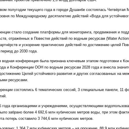
вом полугодии текущего года в городе Душанбе состоялась Четвёртая
ровня по Международному десятилетию действий «Вода для устойчивого
енции стало создание платформы для мониторинга, продвижения и под
тв, отражённых в Повестке действий по водным ресурсам (Water Action 
артнёрств и ускорение практических действий по достижению целей Пов
 период до 2030 года.
 водная конференция была признана ключевым этапом подготовки к К
ода и Конференции ООН по водным ресурсам 2028 года и внесла значит
 достижению Целей устойчивого развития и других согласованных на м
ными ресурсами.
ренции состоялись 6 тематических сессий, 3 специальные панели, 11 фо
тий.
6 года организациями и учреждениями, осуществляющими водопользова
ыло забрано более 4 692,6 млн кубических метров воды, при этом факт
та потерь составило 3 744,6 млн кубических метров.
зовано: 1 364,7 млн кубических метров – на орошение, 88,9 млн кубиче