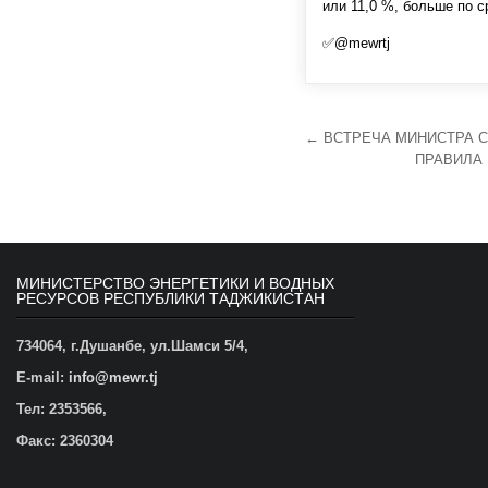
или 11,0 %, больше по 
✅@mewrtj
Навигация
← ВСТРЕЧА МИНИСТРА С
ПРАВИЛА
по
записям
МИНИСТЕРСТВО ЭНЕРГЕТИКИ И ВОДНЫХ
РЕСУРСОВ РЕСПУБЛИКИ ТАДЖИКИСТАН
734064, г.Душанбе, ул.Шамси 5/4,
E-mail:
info@mewr.tj
Тел
: 2353566,
Факс: 2360304