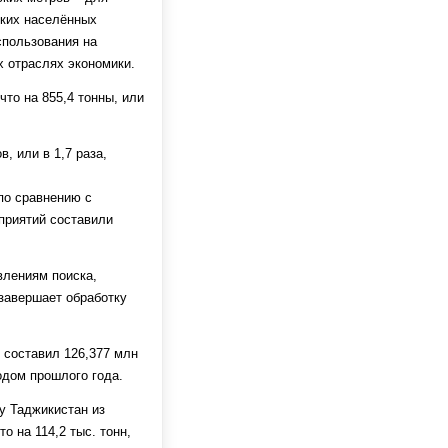
ских населённых
спользования на
х отраслях экономики.
то на 855,4 тонны, или
, или в 1,7 раза,
по сравнению с
приятий составили
влениям поиска,
завершает обработку
 составил 126,377 млн
одом прошлого года.
у Таджикистан из
о на 114,2 тыс. тонн,