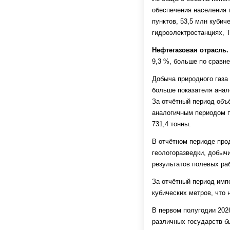
обеспечения населения 
пунктов, 53,5 млн кубич
гидроэлектростанциях, Т
Нефтегазовая отрасль.
9,3 %, больше по сравн
Добыча природного газа 
больше показателя анал
За отчётный период объё
аналогичным периодом п
731,4 тонны.
В отчётном периоде про
геологоразведки, добыч
результатов полевых раб
За отчётный период импо
кубических метров, что
В первом полугодии 202
различных государств бы