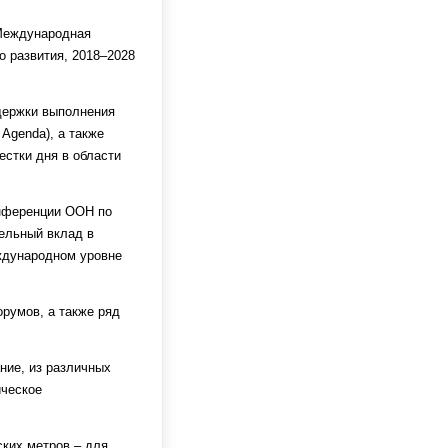
 Международная
 развития, 2018–2028
держки выполнения
Agenda), а также
естки дня в области
онференции ООН по
ельный вклад в
еждународном уровне
румов, а также ряд
ние, из различных
ическое
ских метров – для