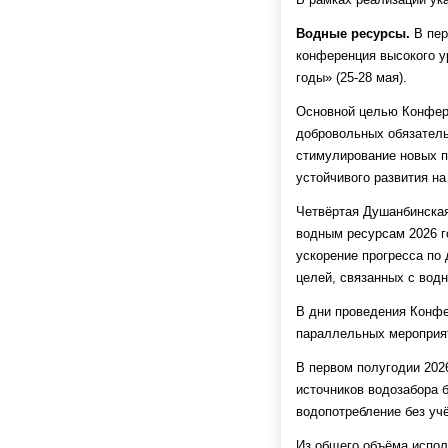
Водные ресурсы.
В пер
конференция высокого у
годы» (25-28 мая).
Основной целью Конфер
добровольных обязательс
стимулирование новых п
устойчивого развития на
Четвёртая Душанбинская
водным ресурсам 2026 г
ускорение прогресса по
целей, связанных с вод
В дни проведения Конфе
параллельных мероприя
В первом полугодии 202
источников водозабора б
водопотребление без учё
Из общего объёма исполь