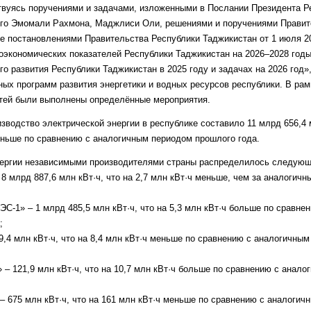
твуясь поручениями и задачами, изложенными в Послании Президента Р
ого Эмомали Рахмона, Маджлиси Оли, решениями и поручениями Правит
ле постановлениями Правительства Республики Таджикистан от 1 июля 
оэкономических показателей Республики Таджикистан на 2026–2028 годы
о развития Республики Таджикистан в 2025 году и задачах на 2026 год»,
ных программ развития энергетики и водных ресурсов республики. В ра
тей были выполнены определённые мероприятия.
зводство электрической энергии в республике составило 11 млрд 656,4 м
меньше по сравнению с аналогичным периодом прошлого года.
нергии независимыми производителями страны распределилось следующ
8 млрд 887,6 млн кВт·ч, что на 2,7 млн кВт·ч меньше, чем за аналогич
С-1» – 1 млрд 485,5 млн кВт·ч, что на 5,3 млн кВт·ч больше по сравне
;
9,4 млн кВт·ч, что на 8,4 млн кВт·ч меньше по сравнению с аналогичны
– 121,9 млн кВт·ч, что на 10,7 млн кВт·ч больше по сравнению с анал
– 675 млн кВт·ч, что на 161 млн кВт·ч меньше по сравнению с аналоги