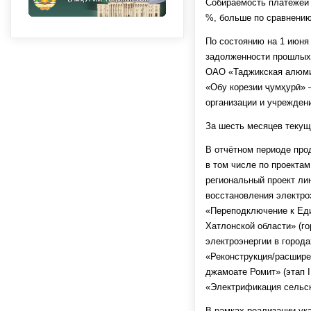
Собираемость платежей с
%, больше по сравнению
По состоянию на 1 июня
задолженности прошлых 
ОАО «Таджикская алюмин
«Обу корезии ҷумҳурӣ» 
организации и учреждени
За шесть месяцев текущ
В отчётном периоде про
в том числе по проектам
региональный проект лин
восстановления электро
«Переподключение к Еди
Хатлонской области» (го
электроэнергии в город
«Реконструкция/расшире
джамоате Ромит» (этап I
«Электрификация сельск
В рамках реализации ук