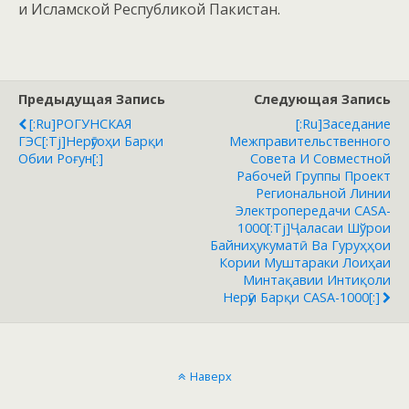
и Исламской Республикой Пакистан.
Предыдущая Запись
Следующая Запись
[:ru]РОГУНСКАЯ
[:ru]Заседание
ГЭС[:tj]Нерӯгоҳи Барқи
Межправительственного
Обии Роғун[:]
Совета И Совместной
Рабочей Группы Проект
Региональной Линии
Электропередачи CASA-
1000[:tj]Ҷаласаи Шўрои
Байниҳукуматӣ Ва Гуруҳҳои
Кории Муштараки Лоиҳаи
Минтақавии Интиқоли
Нерӯи Барқи CASA-1000[:]
Наверх