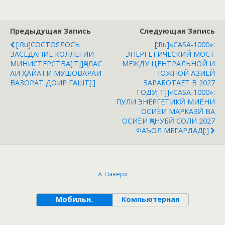
Предыдущая Запись
Следующая Запись
[:ru]СОСТОЯЛОСЬ
[:ru]«CASA-1000»:
ЗАСЕДАНИЕ КОЛЛЕГИИ
ЭНЕРГЕТИЧЕСКИЙ МОСТ
МИНИСТЕРСТВА[:tj]‎ҶАЛАС
МЕЖДУ ЦЕНТРАЛЬНОЙ И
АИ ҲАЙАТИ МУШОВАРАИ
ЮЖНОЙ АЗИЕЙ
ВАЗОРАТ ДОИР ГАШТ[:]
ЗАРАБОТАЕТ В 2027
ГОДУ[:tj]«CASA-1000»:
ПУЛИ ЭНЕРГЕТИКӢ МИЁНИ
ОСИЁИ МАРКАЗӢ ВА
ОСИЁИ ҶАНУБӢ СОЛИ 2027
ФАЪОЛ МЕГАРДАД[:]
Наверх
Мобильн.
Компьютерная